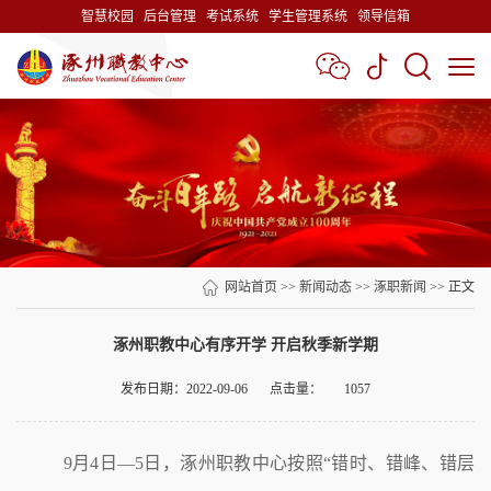
智慧校园
后台管理
考试系统
学生管理系统
领导信箱
网站首页
>>
新闻动态
>>
涿职新闻
>> 正文
涿州职教中心有序开学 开启秋季新学期
发布日期：2022-09-06
点击量：
1057
9
月
4
日—
5
日，涿州职教中心按照“错时、错峰、错层